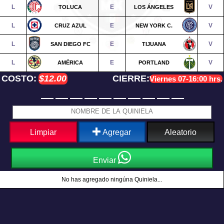
L
E
V
TOLUCA
LOS ÁNGELES
L
E
V
CRUZ AZUL
NEW YORK C.
L
E
V
SAN DIEGO FC
TIJUANA
L
E
V
AMÉRICA
PORTLAND
COSTO:
$12.00
CIERRE:
Viernes 07-16:00 hrs.
Limpiar
Agregar
Aleatorio
Enviar
No has agregado ningúna Quiniela...