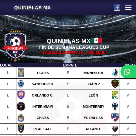
QUINIELAS MX
QUINIELAS MX
FIN DE SEMANA LEAGUES CUP
BOLSA ESTIMADA: +$20,000
LOCAL
EMPATE
VISITA
L
E
V
TIGRES
MINNESOTA
L
E
V
VANCOUVER
JUÁREZ
L
E
V
ORLANDO C.
LEÓN
L
E
V
INTER MIAMI
MONTERREY
L
E
V
CHIVAS
FC DALLAS
L
E
V
REAL SALT
ATLANTE